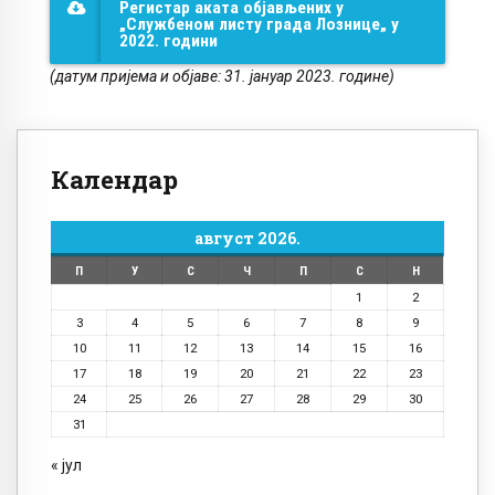
Регистар аката објављених у
„Службеном листу града Лознице„ у
2022. години
(датум пријема и објаве: 31. јануар 2023. године)
Календар
август 2026.
П
У
С
Ч
П
С
Н
1
2
3
4
5
6
7
8
9
10
11
12
13
14
15
16
17
18
19
20
21
22
23
24
25
26
27
28
29
30
31
« јул