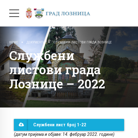
HOME
ДОКУМЕНТИ
СЛУЖБЕНИ ЛИСТОВИ ГРАДА ЛОЗНИЦЕ
Службени
листови града
Лознице – 2022
Службени лист број 1-22
(
датум пријема и објаве: 14. фебруар 2022. године)