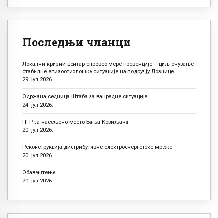
Последњи чланци
Локални кризни центар спровео мере превенције – циљ очување
стабилне епизоотиолошке ситуације на подручју Лознице
29. јул 2026.
Одржана седница Штаба за ванредне ситуације
24. јул 2026.
ПГР за насељено место Бања Ковиљача
20. јул 2026.
Реконструкција дистрибутивне електроенергетске мреже
20. јул 2026.
Обавештење
20. јул 2026.