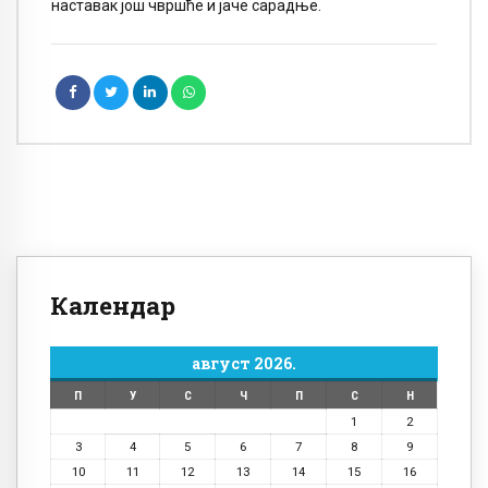
наставак још чвршће и јаче сарадње.
Календар
август 2026.
П
У
С
Ч
П
С
Н
1
2
3
4
5
6
7
8
9
10
11
12
13
14
15
16