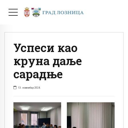
Успеси као
круна даље
сарадње
13. новембар 2024.