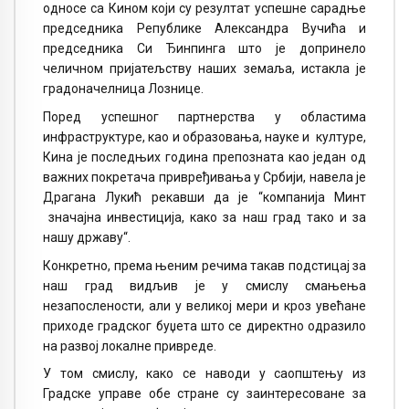
односе са Кином који су резултат успешне сарадње
председника Републике Александра Вучића и
председника Си Ђинпинга што је допринело
челичном пријатељству наших земаља, истакла је
градоначелница Лознице.
Поред успешног партнерства у областима
инфраструктуре, као и образовања, науке и културе,
Кина је последњих година препозната као један од
важних покретача привређивања у Србији, навела је
Драгана Лукић рекавши да је “компанија Минт
значајна инвестиција, како за наш град тако и за
нашу државу“.
Конкретно, према њеним речима такав подстицај за
наш град видљив је у смислу смањења
незапослености, али у великој мери и кроз увећане
приходе градског буџета што се директно одразило
на развој локалне привреде.
У том смислу, како се наводи у саопштењу из
Градске управе обе стране су заинтересоване за