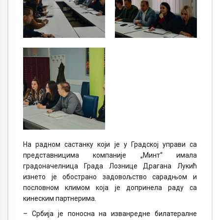
На радном састанку који је у Градској управи са
представницима компаније „Минт“ имала
градоначелница Града Лознице Драгана Лукић
изнето је обострано задовољство сарадњом и
пословном климом која је допринела раду са
кинеским партнерима.
– Србија је поносна на изванредне билатералне