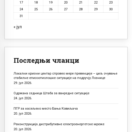
17
18
19
20
21
22
23
24
25
26
27
28
29
30
31
« јул
Последњи чланци
Локални кризни центар спровео мере превенције – циљ очување
стабилне епизоотиолошке ситуације на подручју Лознице
29. јул 2026.
Одржана седница Штаба за ванредне ситуације
24. јул 2026.
ПГР за насељено место Бања Ковиљача
20. јул 2026.
Реконструкција дистрибутивне електроенергетске мреже
20. јул 2026.