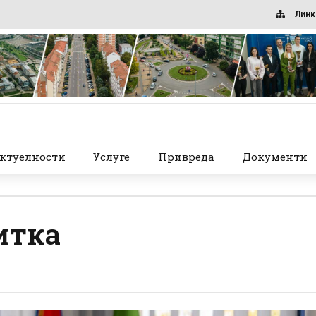
Линк
ктуелности
Услуге
Привреда
Документи
итка