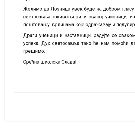
Желимо да Лозница увек буде на добром гласу 
светосавља оживотвори у свакој учионици, и
поштовању, врлинама које одражавају и подупир
Драги ученици и наставници, радујте се сваком
успеха. Дух светосавља тако ће нам помоћи д
грешимо.
Срећна школска Слава!