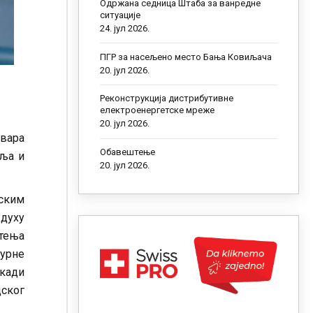
Одржана седница Штаба за ванредне
ситуације
24. јул 2026.
ПГР за насељено место Бања Ковиљача
20. јул 2026.
Реконструкција дистрибутивне
електроенергетске мреже
20. јул 2026.
авара
Обавештење
еља и
20. јул 2026.
ским
 духу
хтења
турне
екади
дског