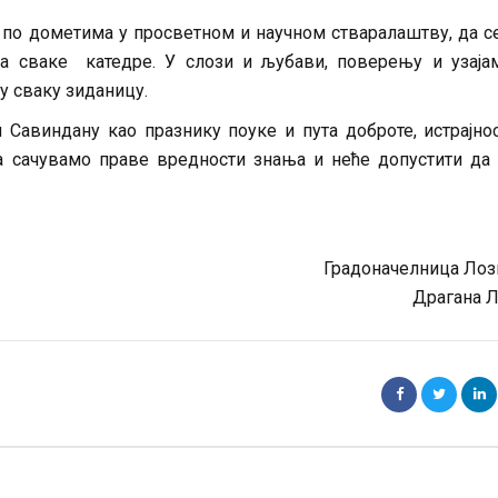
по дометима у просветном и научном стваралаштву, да с
за сваке катедре. У слози и љубави, поверењу и узај
у сваку зиданицу.
 Савиндану као празнику поуке и пута доброте, истрајно
а сачувамо праве вредности знања и неће допустити да
Градоначелница Ло
Драгана 