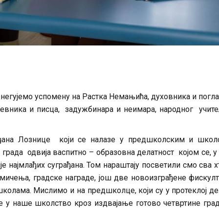
негујемо успомену на Растка Немањића, духовника и погл
евника и писца, задужбинара и неимара, народног учит
ађана Лознице који се налазе у предшколским и школ
града одвија васпитно – образовна делатност којом се, у
е најмлађих суграђана. Том нараштају посветили смо сва 
кмичења, градске награде, још две новоизграђене фискул
школама. Мислимо и на предшколце, који су у протеклој д
је у наше школство кроз издвајање готово четвртине гра