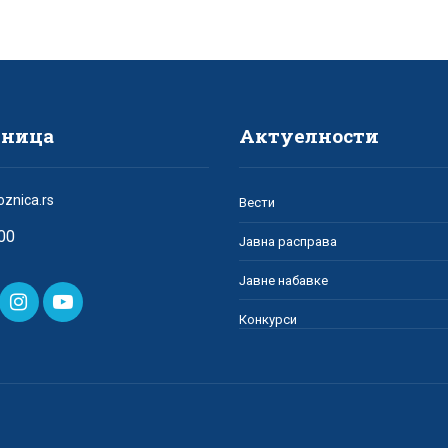
зница
Актуелности
oznica.rs
Вести
00
Јавна расправа
Јавне набавке
Конкурси