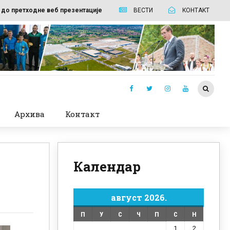
 до претходне веб презентације
ВЕСТИ
КОНТАКТ
Архива
Контакт
Календар
август 2026.
П
У
С
Ч
П
С
Н
1
2