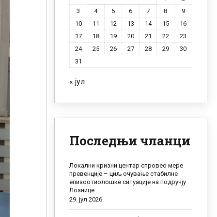
3
4
5
6
7
8
9
10
11
12
13
14
15
16
17
18
19
20
21
22
23
24
25
26
27
28
29
30
31
« јул
Последњи чланци
Локални кризни центар спровео мере
превенције – циљ очување стабилне
епизоотиолошке ситуације на подручју
Лознице
29. јул 2026.