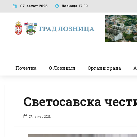
07. август 2026
Лозница
17:09
Почетна
О Лозници
Органи града
А
Светосавска чест
27. јануар 2025.