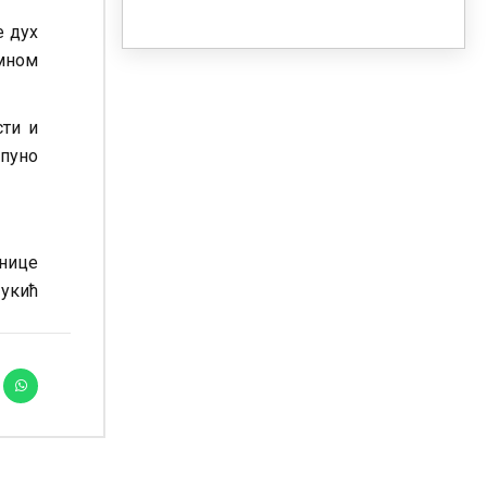
е дух
амном
сти и
 пуно
знице
Лукић