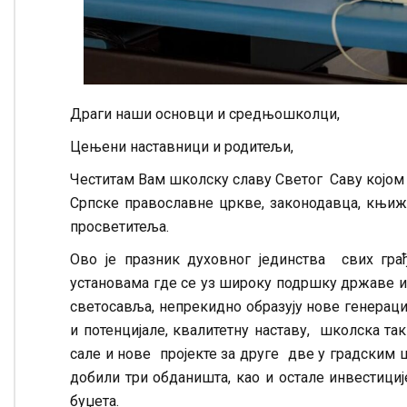
Драги наши основци и средњошколци,
Цењени наставници и родитељи,
Честитам Вам школску славу Светог Саву којом 
Српске православне цркве, законодавца, књиж
просветитеља.
Ово је празник духовног јединства свих гр
установама где се уз широку подршку државе и 
светосавља, непрекидно образују нове генерациј
и потенцијале, квалитетну наставу, школска та
сале и нове пројекте за друге две у градским 
добили три обданишта, као и остале инвестици
буџета.