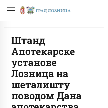
Штанд
Апотекарске
установе
Лозница на
шеталишту
поводом Дана
апотекарства