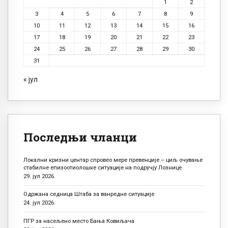
1
2
3
4
5
6
7
8
9
10
11
12
13
14
15
16
17
18
19
20
21
22
23
24
25
26
27
28
29
30
31
« јул
Последњи чланци
Локални кризни центар спровео мере превенције – циљ очување
стабилне епизоотиолошке ситуације на подручју Лознице
29. јул 2026.
Одржана седница Штаба за ванредне ситуације
24. јул 2026.
ПГР за насељено место Бања Ковиљача