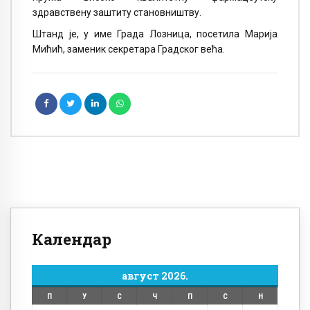
здравствену заштиту становништву.
Штанд је, у име Града Лозница, посетила Марија
Мићић, заменик секретара Градског већа.
Календар
август 2026.
П
У
С
Ч
П
С
Н