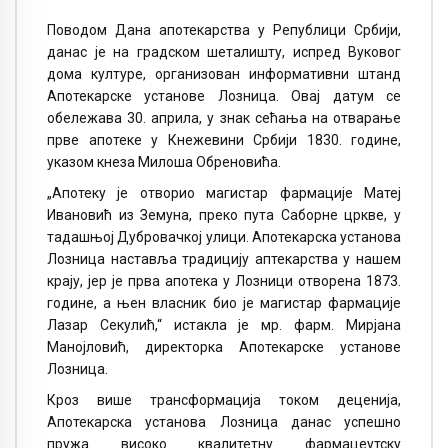
Поводом Дана апотекарства у Републици Србији,
данас је на градском шеталишту, испред Вуковог
дома културе, организован информативни штанд
Апотекарске установе Лозница. Овај датум се
обележава 30. априла, у знак сећања на отварање
прве апотеке у Кнежевини Србији 1830. године,
указом кнеза Милоша Обреновића.
„Апотеку је отворио магистар фармације Матеј
Ивановић из Земуна, преко пута Саборне цркве, у
тадашњој Дубровачкој улици. Апотекарска установа
Лозница наставља традицију аптекарства у нашем
крају, јер је прва апотека у Лозници отворена 1873.
године, а њен власник био је магистар фармације
Лазар Секулић,“ истакла је мр. фарм. Мирјана
Манојловић, директорка Апотекарске установе
Лозница.
Кроз више трансформација током деценија,
Апотекарска установа Лозница данас успешно
пружа високо квалитетну фармацеутску