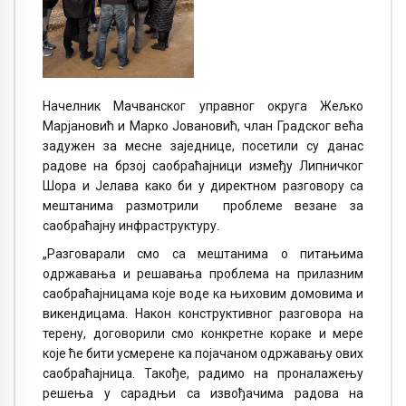
Начелник Мачванског управног округа Жељко
Марјановић и Марко Јовановић, члан Градског већа
задужен за месне заједнице, посетили су данас
радове на брзој саобраћајници између Липничког
Шора и Јелава како би у директном разговору са
мештанима размотрили проблеме везане за
саобраћајну инфраструктуру.
„Разговарали смо са мештанима о питањима
одржавања и решавања проблема на прилазним
саобраћајницама које воде ка њиховим домовима и
викендицама. Након конструктивног разговора на
терену, договорили смо конкретне кораке и мере
које ће бити усмерене ка појачаном одржавању ових
саобраћајница. Такође, радимо на проналажењу
решења у сарадњи са извођачима радова на