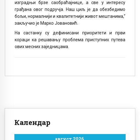
изградњи брзе саобраћајнице, а све у интересу
грађана овог подручја. Наш циљ је да обезбедимо
бољи, нормалнији и квалитетнији живот мештанима,“
закључио је Марко Јовановић.
На састанку су дефинисани приоритети и први
кораци ка решавању проблема приступних путева
ових месних заједницама.
Календар
август 2026.