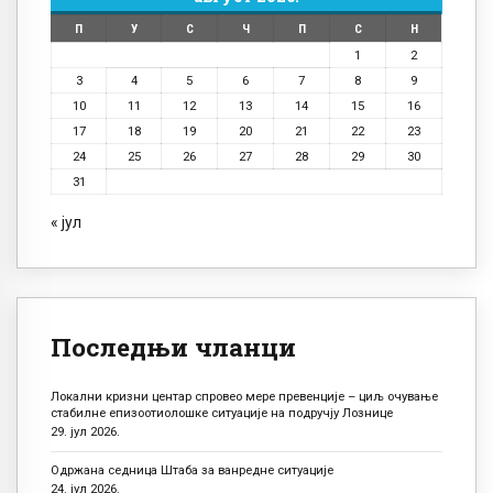
П
У
С
Ч
П
С
Н
1
2
3
4
5
6
7
8
9
10
11
12
13
14
15
16
17
18
19
20
21
22
23
24
25
26
27
28
29
30
31
« јул
Последњи чланци
Локални кризни центар спровео мере превенције – циљ очување
стабилне епизоотиолошке ситуације на подручју Лознице
29. јул 2026.
Одржана седница Штаба за ванредне ситуације
24. јул 2026.