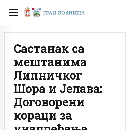
Састанак са
мештанима
Липничког
Шора и Јелава:
Договорени
кораци за
унапређење