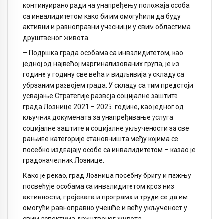
континуирано ради на унапређењу положаја особа
са инвалидитетом како би им омогућили да буду
активни и равноправни учесници у свим областима
друштвеног живота.
– Подршка града особама са инвалидитетом, као
једној од највећој маргинализованих група, је из
године у годину све већа и видљивија у складу са
убрзаним развојем града. У складу са тим предстоји
усвајање Стратегије развоја социјалне заштите
града Лознице 2021 – 2025. године, као једног од
кључних докумената за унапређивање услуга
социјалне заштите и социјалне укључености за све
рањиве категорије становништа међу којима се
посебно издвајају особе са инвалидитетом – казао је
градоначелник Лознице.
Како је рекао, град Лозница посебну бригу и пажњу
посвећује особама са инвалидитетом кроз низ
активности, пројеката и програма и труди се да им
омогући равноправно учешће и већу укљученост у
свим аспектима друштвеног живота.