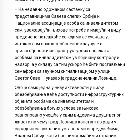
– На недавно одржаном састанку са
представницима Савеза слепих Србије и
Националне асоцијације особа са инвалидитетом
сам, уважавајући њихове потребе и имајући и виду
предочене потешкоће са којима се суочавају,
истакао сам важност обавезне клаузуле о
прилагођености инфраструктурних пројеката
особама са инвалидитетом уз појачану контролу и
надзор, а у складу са тим ускоро ће бити постављени
семафори са звучном сигнализацијом у улици
Светог Саве – указао је градоначелник Лознице.
Ово је само једна у низу активности у циљу
обезбеђивања веће доступности инфраструктурних
објеката особама са инвалидитетом и
обезбеђивања бољих услова за њихово
равноправно учешће у свим видовима друштвеног
живота на чему град Лозница константно ради у
сарадњи са локалним установама и предузећима,
Владом Србије као и бројним домаћим и страним