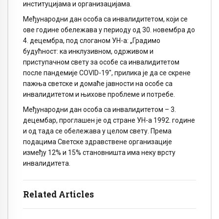
институцијама и организацијама.
Међународни дан особа са инвалидитетом, који се
ове године обележава у периоду од 30. новембра до
4. децембра, под слоганом УН-а: „Градимо
будућност: ка инклузивном, одрживом и
приступачном свету за особе са инвалидитетом
после пандемије COVID-19″, прилика је да се скрене
пажња светске и домаће јавности на особе са
инвалидитетом и њихове проблеме и потребе.
Међународни дан особа са инвалидитетом – 3.
децембар, проглашен је од стране УН-а 1992. године
и од тада се обележава у целом свету. Према
подацима Светске здравствене организације
између 12% и 15% становништа има неку врсту
инвалидитета.
Related Articles