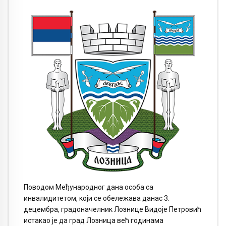
Поводом Међународног дана особа са
инвалидитетом, који се обележава данас 3.
децембра, градоначелник Лознице Видоје Петровић
истакао је да град Лозница већ годинама