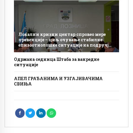
Локални кризни центар спровео мере
превенције – циљ очување стабилне
епизоотиолошке ситуације на подручју
Лознице
Одржана седница Штаба за ванредне
ситуације
АПЕЛ ГРАЂАНИМА И УЗГАЈИВАЧИМА
СВИЊА