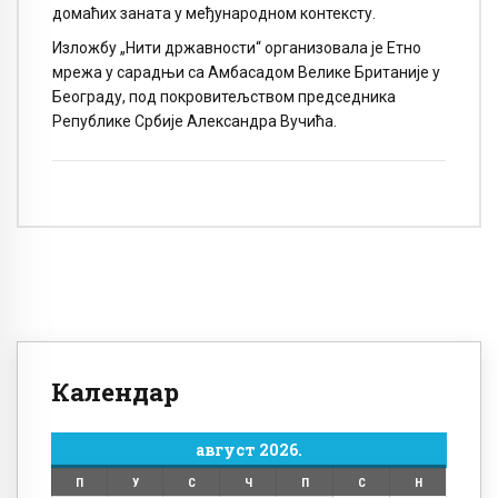
домаћих заната у међународном контексту.
Изложбу „Нити државности“ организовала је Eтно
мрежа у сарадњи са Aмбасадом Велике Британије у
Београду, под покровитељством председника
Републике Србије Александра Вучића.
Календар
август 2026.
П
У
С
Ч
П
С
Н