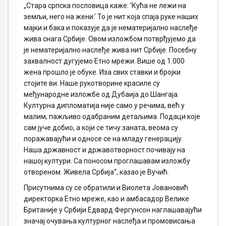
„Стара српска пословица каже: ‘Кућа не лежи на
земљи, него на жени.’ То је нит која спаја руке наших
мајки и бака и показује да је нематеријално наслеђе
жива снага Србије. Овом изложбом потврђујемо да
је нематеријално наслеђе жива нит Србије. Посебну
захвалност дугујемо Eтно мрежи. Више од 1.000
жена прошло је обуке. Иза свих ставки и бројки
стојите ви. Наше рукотворине красиле су
међународне изложбе од Дубаија до Шангаја.
Културна дипломатија није само у речима, већ у
малим, пажљиво одабраним детаљима. Подаци које
сам јуче добио, а који се тичу заната, веома су
поражавајући и односе се на младу генерацију.
Наша државност и државотворност почивају на
нашој култури. Са поносом проглашавам изложбу
отвореном. Живела Србија“, казао је Вучић.
Присутнима су се обратили и Виолета Јовановић
директорка Етно мреже, као и амбасадор Велике
Британије у Србији Eдвард Фергунсон наглашавајући
значај очувања културног наслеђа и промовисања