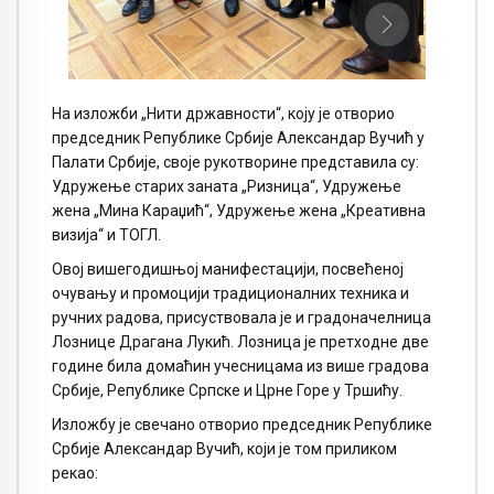
На изложби „Нити државности“, коју је отворио
председник Републике Србије Aлександар Вучић у
Палати Србије, своје рукотворине представила су:
Удружење старих заната „Ризница“, Удружење
жена „Мина Караџић“, Удружење жена „Креативна
визија“ и ТОГЛ.
Овој вишегодишњој манифестацији, посвећеној
очувању и промоцији традиционалних техника и
ручних радова, присуствовала је и градоначелница
Лознице Драгана Лукић. Лозница је претходне две
године била домаћин учесницама из више градова
Србије, Републике Српске и Црне Горе у Тршићу.
Изложбу је свечано отворио председник Републике
Србије Aлександар Вучић, који је том приликом
рекао: