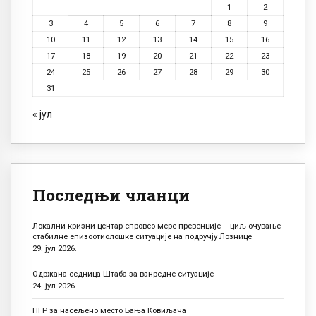
1
2
3
4
5
6
7
8
9
10
11
12
13
14
15
16
17
18
19
20
21
22
23
24
25
26
27
28
29
30
31
« јул
Последњи чланци
Локални кризни центар спровео мере превенције – циљ очување
стабилне епизоотиолошке ситуације на подручју Лознице
29. јул 2026.
Одржана седница Штаба за ванредне ситуације
24. јул 2026.
ПГР за насељено место Бања Ковиљача