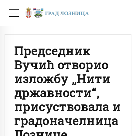
Председник
Вучић отворио
изложбу „Нити
државности“,
присуствовала и
градоначелница
Лознице