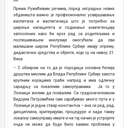
Према Ружићевим речима, поред изградње нових
обданишта важно је професионално усавршавање
васпитача и васпитачица што је потребно за
ширење капацитета и подизање компетенција
запослених како би кроз рад са родитељима и
поспешивањем инклузије омогућили да сви
малишани широм Републике Србије имају опрему,
дидактичка средства и објекте, који су на нивоу 21.
Века
– С обзиром на то да је породица основна ћелија
друштва мислим да Влада Републике Србије заиста
крупним корацима граби напред и има одличну
сарадњу са локалним самоуправама. Ја то у
Лозници желим да похвалим. Са градоначелником
Видојем Петровићем сам сарађивао много пута и у
Лозници је једна ствар константна – зна се ред, рад,
дисциплина, критеријуми, процедуре и када такву
локалну самоуправу имате и на тај начин је устројите
онда не може да буде било каквих проблема у