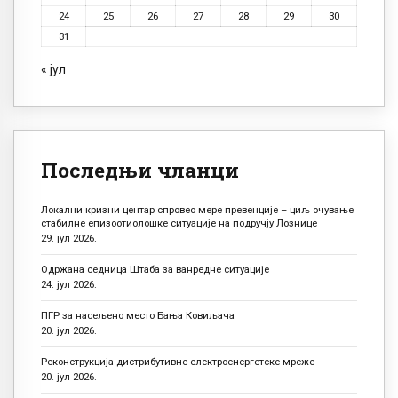
24
25
26
27
28
29
30
31
« јул
Последњи чланци
Локални кризни центар спровео мере превенције – циљ очување
стабилне епизоотиолошке ситуације на подручју Лознице
29. јул 2026.
Одржана седница Штаба за ванредне ситуације
24. јул 2026.
ПГР за насељено место Бања Ковиљача
20. јул 2026.
Реконструкција дистрибутивне електроенергетске мреже
20. јул 2026.