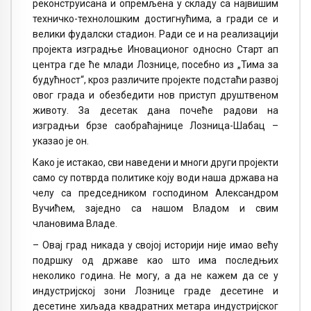
реконструисана и опремљена у складу са највишим
техничко-технолошким достигнућима, а гради се и
велики фудалски стадион. Ради се и на реализацији
пројекта изградње Иновационог односно Старт ап
центра где ће млади Лознице, посебно из „Тима за
будућност“, кроз различите пројекте подстаћи развој
овог града и обезбедити нов приступ друштвеном
животу. За десетак дана почеће радови на
изградњи брзе саобраћајнице Лозница-Шабац –
указао је он.
Како је истакао, сви наведени и многи други пројекти
само су потврда политике коју води наша држава на
челу са председником господином Александром
Вучићем, заједно са нашом Владом и свим
члановима Владе.
– Овај град никада у својој историји није имао већу
подршку од државе као што има последњих
неколико година. Не могу, а да не кажем да се у
индустријској зони Лознице граде десетине и
десетине хиљада квадратних метара индустријског