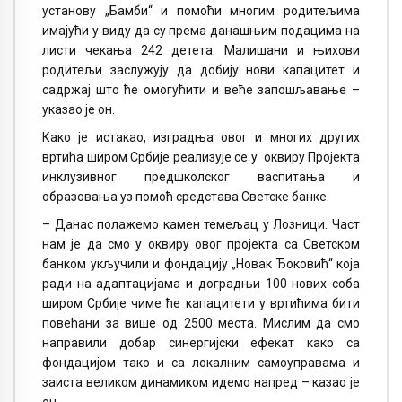
установу „Бамби“ и помоћи многим родитељима
имајући у виду да су према данашњим подацима на
листи чекања 242 детета. Малишани и њихови
родитељи заслужују да добију нови капацитет и
садржај што ће омогућити и веће запошљавање –
указао је он.
Како је истакао, изградња овог и многих других
вртића широм Србије реализује се у оквиру Пројекта
инклузивног предшколског васпитања и
образовања уз помоћ средстава Светске банке.
– Данас полажемо камен темељац у Лозници. Част
нам је да смо у оквиру овог пројекта са Светском
банком укључили и фондацију „Новак Ђоковић“ која
ради на адаптацијама и доградњи 100 нових соба
широм Србије чиме ће капацитети у вртићима бити
повећани за више од 2500 места. Мислим да смо
направили добар синергијски ефекат како са
фондацијом тако и са локалним самоуправама и
заиста великом динамиком идемо напред – казао је
он.