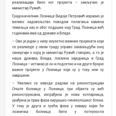
реализацији било ког пројекта – закључио је
министар Ружић.
Градоначелник Лознице Видоје Петровић изразио је
велико задовољство поводом полагања камена
темељца као и због подршке коју Град Лозница већ
годинама има од државе и Владе.
– Ово је један у низу изузетно важних пројеката који
се реализује у овом граду управо захваљујући оној
синергији о којој је министар Ружић говорио, а то је
наша држава, Влада, локална заједница и Град
Лозница – истакао је он и подсетио и на друге бројне
важне пројекте у Лозници који су у току или су
завршени.
– Увелико се изводе радови на реконструкцији
Опште болнице у Лозници, три објекта су већ
реконструисана, изграђена је нова котларница,
урађена је прва фаза хируршко-гинеколошког блока.
У току је друга и трећа фаза у оквиру којих ће
лозничка болница бити у потпуности