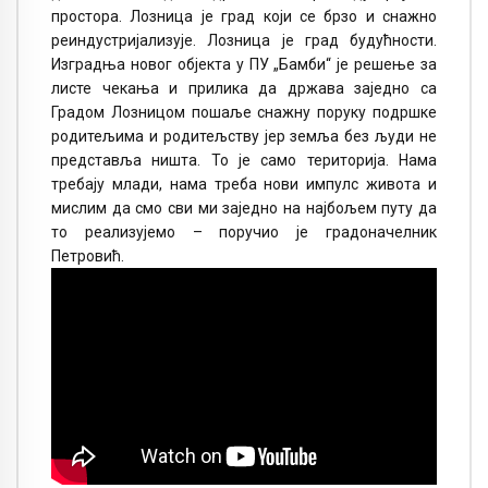
простора. Лозница је град који се брзо и снажно
реиндустријализује. Лозница је град будућности.
Изградња новог објекта у ПУ „Бамби“ је решење за
листе чекања и прилика да држава заједно са
Градом Лозницом пошаље снажну поруку подршке
родитељима и родитељству јер земља без људи не
представља ништа. То је само територија. Нама
требају млади, нама треба нови импулс живота и
мислим да смо сви ми заједно на најбољем путу да
то реализујемо – поручио је градоначелник
Петровић.