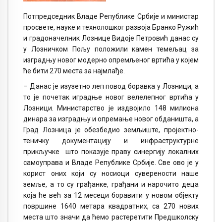
Потпредседник Владе Републике Србије и министар
просвете, науке и технолошког развоја Бранко Ружић
и градоначелник Лознице Видоје Петровић данас су
у Лозничком Пољу положили камен темељац за
изградњу новог модерно опремљеног вртића у којем
ће бити 270 места за најмлађе.
– Данас је изузетно леп повод боравка у Лозници, а
то је почетак иградње новог велелепног вртића у
Лозници. Министарство је издвојило 148 милиона
динара за изградњу и опремање новог обданишта, а
Град Лозница је обезбедио земљиште, пројектно-
теничку документацију и инфраструктурне
прикључке што показује праву синергију локалних
самоуправа и Владе Републике Србије. Све ово је у
корист оних који су носиоци суверености наше
земље, а то су грађанке, грађани и нарочито деца
која ће већ за 12 месеци боравити у новом објекту
површине 1640 метара квадратних, са 270 нових
места што значи да ћемо растеретити Предшколску