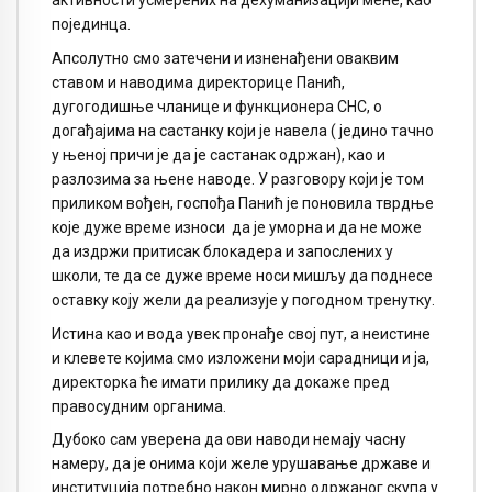
активности усмерених на дехуманизацији мене, као
појединца.
Апсолутно смо затечени и изненађени оваквим
ставом и наводима директорице Панић,
дугогодишње чланице и функционера СНС, о
догађајима на састанку који је навела ( једино тачно
у њеној причи је да је састанак одржан), као и
разлозима за њене наводе. У разговору који је том
приликом вођен, госпођа Панић је поновила тврдње
које дуже време износи да је уморна и да не може
да издржи притисак блокадера и запослених у
школи, те да се дуже време носи мишљу да поднесе
оставку коју жели да реализује у погодном тренутку.
Истина као и вода увек пронађе свој пут, а неистине
и клевете којима смо изложени моји сарадници и ја,
директорка ће имати прилику да докаже пред
правосудним органима.
Дубоко сам уверена да ови наводи немају часну
намеру, да је онима који желе урушавање државе и
институција потребно након мирно одржаног скупа у