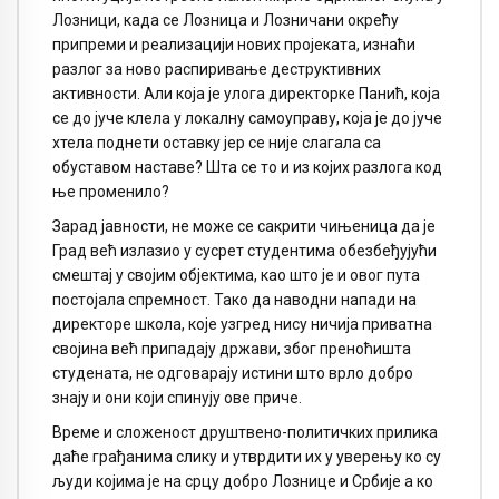
Лозници, када се Лозница и Лозничани окрећу
припреми и реализацији нових пројеката, изнаћи
разлог за ново распиривање деструктивних
активности. Али која је улога директорке Панић, која
се до јуче клела у локалну самоуправу, која је до јуче
хтела поднети оставку јер се није слагала са
обуставом наставе? Шта се то и из којих разлога код
ње променило?
Зарад јавности, не може се сакрити чињеница да је
Град већ излазио у сусрет студентима обезбеђујући
смештај у својим објектима, као што је и овог пута
постојала спремност. Тако да наводни напади на
директоре школа, које узгред нису ничија приватна
својина већ припадају држави, због преноћишта
студената, не одговарају истини што врло добро
знају и они који спинују ове приче.
Време и сложеност друштвено-политичких прилика
даће грађанима слику и утврдити их у уверењу ко су
људи којима је на срцу добро Лознице и Србије а ко