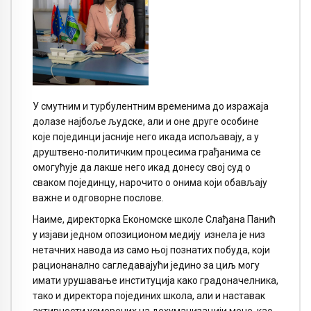
У смутним и турбулентним временима до изражаја
долазе најбоље људске, али и оне друге особине
које појединци јасније него икада испољавају, а у
друштвено-политичким процесима грађанима се
омогућује да лакше него икад донесу свој суд о
сваком појединцу, нарочито о онима који обављају
важне и одговорне послове.
Наиме, директорка Економске школе Слађана Панић
у изјави једном опозиционом медију изнела је низ
нетачних навода из само њој познатих побуда, који
рационанално сагледавајући једино за циљ могу
имати урушавање институција како градоначелника,
тако и директора појединих школа, али и наставак