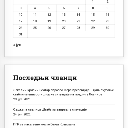
1
2
3
4
5
6
7
8
9
10
11
12
13
14
15
16
17
18
19
20
21
22
23
24
25
26
27
28
29
30
31
« јул
Последњи чланци
Локални кризни центар спровео мере превенције – циљ очување
стабилне епизоотиолошке ситуације на подручју Лознице
29. јул 2026.
Одржана седница Штаба за ванредне ситуације
24. јул 2026.
ПГР за насељено место Бања Ковиљача