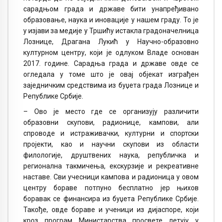
сарадњом града и државе бити унапређивано
образовање, наука и иновације у нашем граду. То је
у изјави за медије у Тршићу истакла градоначелница
Лознице, Драгана Лукић у Научно-образовно
културном центру, који је одлуком Владе основан
2017. године. Сарадња града и државе овде се
огледала у томе што је овај објекат изграђен
заједничким средствима из буџета града Лознице и
Републике Србије.
– Ово је место где се организују различити
образовни скупови, радионице, кампови, али
спроводе и истраживачки, културни и спортски
пројекти, као и научни скупови из области
филологије, друштвених наука, републичка и
регионална такмичења, екскурзије и рекреативне
наставе. Сви учесници кампова и радионица у овом
центру бораве потпуно бесплатно јер њихов
боравак се финансира из буџета Републике Србије.
Такође, овде бораве и ученици из дијаспоре, који
кроз програм Министарства просвете летују у