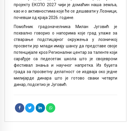
пројекту ЕКСПО 2027 чији је домаћин наша земља,
као и о активностима које ће се дешавати у Лозници,
почевши од краја 2026. године.
Помоћник градоначелника Милан Југовић је
похвално говорио о напорима које град улаже за
стварање подстицајног окружења у лозничкој
просвети јер млади имају шансу да представе своје
потенцијале кроз Регионални центар за таленте који
сарађује са педесетак школа што је својеврсни
фестивал знања и научног напретка. Из буџета
града за просветну делатност се издваја око једне
милијарде динара што је готово сваки четврти
динар, подсетио је Југовић.