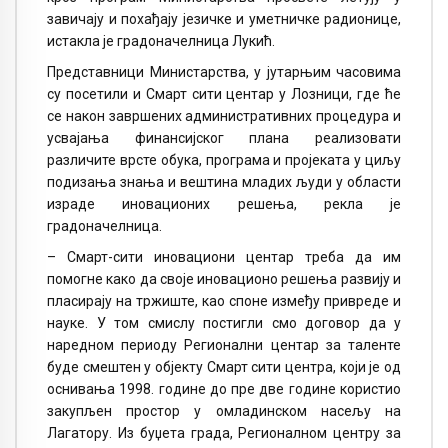
завичају и похађају језичке и уметничке радионице,
истакла је градоначелница Лукић.
Представници Министарства, у јутарњим часовима
су посетили и Смарт сити центар у Лозници, где ће
се након завршених административних процедура и
усвајања финансијског плана реализовати
различите врсте обука, програма и пројеката у циљу
подизања знања и вештина младих људи у области
израде иновационих решења, рекла је
градоначелница.
– Смарт-сити иновациони центар треба да им
помогне како да своје иновационо решења развију и
пласирају на тржиште, као споне између привреде и
науке. У том смислу постигли смо договор да у
наредном периоду Регионални центар за таленте
буде смештен у објекту Смарт сити центра, који је од
оснивања 1998. године до пре две године користио
закупљен простор у омладинском насељу на
Лагатору. Из буџета града, Регионалном центру за