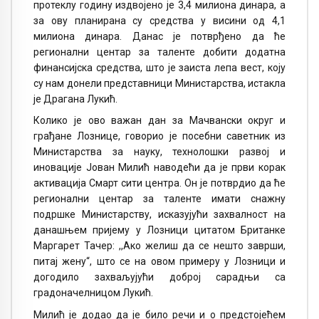
протеклу годину издвојено је 3,4 милиона динара, а
за ову планирана су средства у висини од 4,1
милиона динара. Данас је потврђено да ће
регионални центар за таленте добити додатна
финансијска средства, што је заиста лепа вест, коју
су нам донели представници Министарства, истакла
је Драгана Лукић.
Колико је ово важан дан за Мачвански округ и
грађане Лознице, говорио је посебни саветник из
Министарства за науку, технолошки развој и
иновације Јован Милић наводећи да је први корак
активација Смарт сити центра. Он је потврдио да ће
регионални центар за таленте имати снажну
подршке Министарству, исказујући захвалност на
данашњем пријему у Лозници цитатом Британке
Маргарет Тачер: ,,Ако желиш да се нешто заврши,
питај жену“, што се на овом примеру у Лозници и
догодило захваљујући доброј сарадњи са
градоначелницом Лукић.
Милић је додао да је било речи и о предстојећем