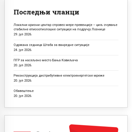
Последњи чланци
Локални кризни центар спровео мере превенције – циљ очување
стабилне епизоотиолошке ситуације на подручју Лознице
29. јул 2026.
Одржана седница Штаба за ванредне ситуације
24. јул 2026.
ПГР за насељено место Бања Ковиљача
20. јул 2026.
Реконструкција дистрибутивне електроенергетске мреже
20. јул 2026.
Обавештење
20. јул 2026.