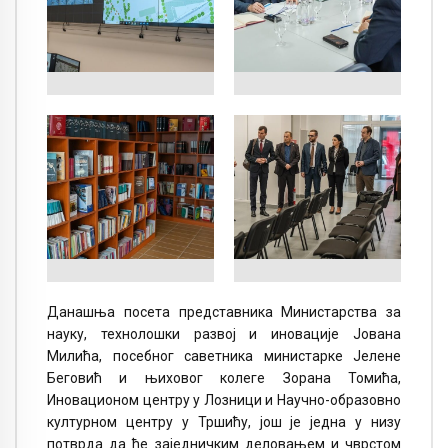
Данашња посета представника Министарства за
науку, технолошки развој и иновације Јованa
Милићa, посебног саветника министaрке Јелене
Беговић и њиховог колеге Зорана Томића,
Иновационом центру у Лозници и Научно-образовно
културном центру у Тршићу, још је једна у низу
потврда да ће заједничким деловањем и чврстом