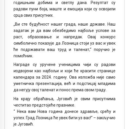
годишњим добима и светлу дана. Резултат су
радови пуни боја, маште и емоција који су освојили
срца свих присутних.
„Ви сте будућност нашег града, наше државе. Наш
задатак је да вам обезбедимо најбоље услове за
раст, образовање и напредак. Овај конкурс
симболично показује да Лозница стоји уз вас и увек
ће подржавати ваш труд и таленат,“ поручио је
помоћник.
Награде су уручене ученицима чији су радови
издвојени као најбољи и који ће красити странице
календара за 2024. годину. Ова изложба није само
уметничка презентација, већ и подстицај младима
да негују свој таленат и понос према свом граду.
На крају обраћања, Југовић је свим присутнима
честитао предстојеће празнике.
“ Нека вам Нова година донесе здравље, срећу и
успех. Град Лозница ће увек бити уз вас!“ – закључио
је Југовић.