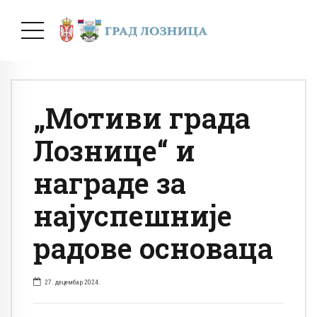
„Мотиви града
Лознице“ и
награде за
најуспешније
радове основаца
27. децембар 2024.