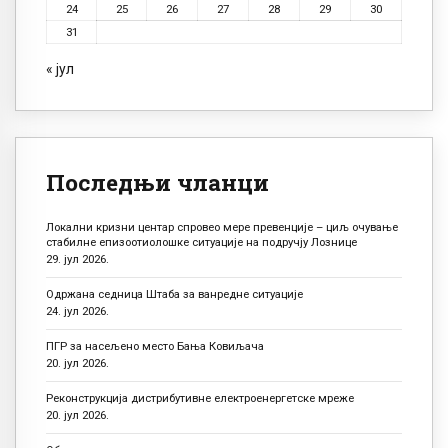
24
25
26
27
28
29
30
31
« јул
Последњи чланци
Локални кризни центар спровео мере превенције – циљ очување
стабилне епизоотиолошке ситуације на подручју Лознице
29. јул 2026.
Одржана седница Штаба за ванредне ситуације
24. јул 2026.
ПГР за насељено место Бања Ковиљача
20. јул 2026.
Реконструкција дистрибутивне електроенергетске мреже
20. јул 2026.