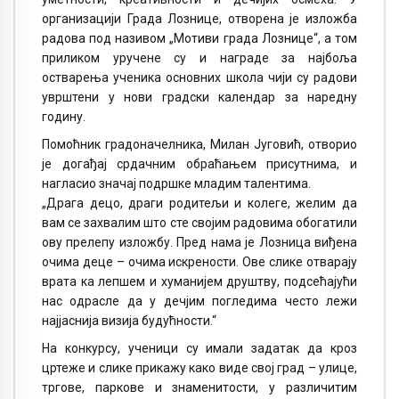
организацији Града Лознице, отворена је изложба
радова под називом „Мотиви града Лознице“, а том
приликом уручене су и награде за најбоља
остварења ученика основних школа чији су радови
уврштени у нови градски календар за наредну
годину.
Помоћник градоначелника, Милан Југовић, отворио
је догађај срдачним обраћањем присутнима, и
нагласио значај подршке младим талентима.
„Драга децо, драги родитељи и колеге, желим да
вам се захвалим што сте својим радовима обогатили
ову прелепу изложбу. Пред нама је Лозница виђена
очима деце – очима искрености. Ове слике отварају
врата ка лепшем и хуманијем друштву, подсећајући
нас одрасле да у дечјим погледима често лежи
најјаснија визија будућности.“
На конкурсу, ученици су имали задатак да кроз
цртеже и слике прикажу како виде свој град – улице,
тргове, паркове и знаменитости, у различитим