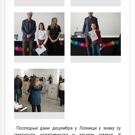
Последњи дани децембра у Лозници у знаку су
уметности, креативности и дечијих осмеха. У