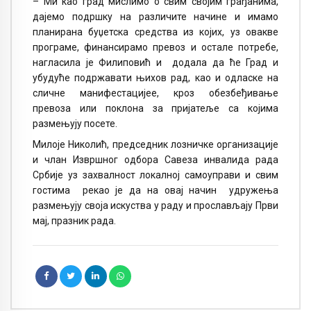
– Ми као град мислимо о свим својим грађанима,
дајемо подршку на различите начине и имамо
планирана буџетска средства из којих, уз овакве
програме, финансирамо превоз и остале потребе,
нагласила је Филиповић и додала да ће Град и
убудуће подржавати њихов рад, као и одласке на
сличне манифестацијее, кроз обезбеђивање
превоза или поклона за пријатеље са којима
размењују посете.
Милоје Николић, председник лозничке организације
и члан Извршног одбора Савеза инвалида рада
Србије уз захвалност локалној самоуправи и свим
гостима рекао је да на овај начин удружења
размењују своја искуства у раду и прослављају Први
мај, празник рада.