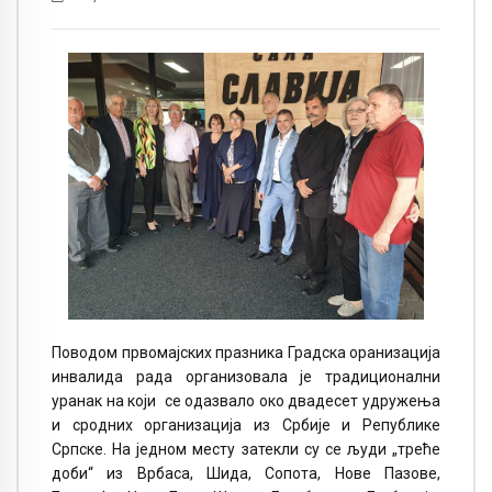
Поводом првомајских празника Градска оранизација
инвалида рада организовала је традиционални
уранак на који се одазвало око двадесет удружења
и сродних организација из Србије и Републике
Српске. На једном месту затекли су се људи „треће
доби“ из Врбаса, Шида, Сопота, Нове Пазове,