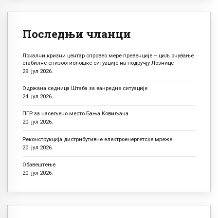
Последњи чланци
Локални кризни центар спровео мере превенције – циљ очување
стабилне епизоотиолошке ситуације на подручју Лознице
29. јул 2026.
Одржана седница Штаба за ванредне ситуације
24. јул 2026.
ПГР за насељено место Бања Ковиљача
20. јул 2026.
Реконструкција дистрибутивне електроенергетске мреже
20. јул 2026.
Обавештење
20. јул 2026.