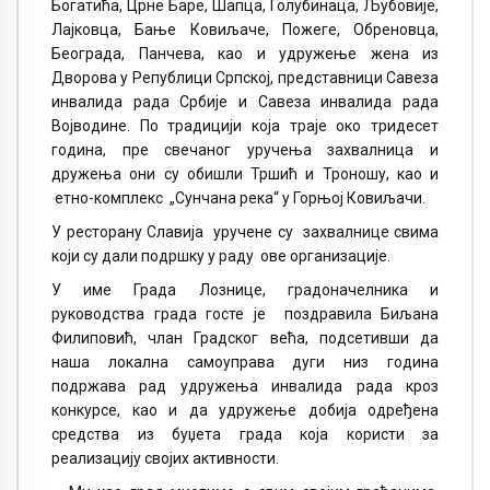
Богатића, Црне Баре, Шапца, Голубинаца, Љубовије,
Лајковца, Бање Ковиљаче, Пожеге, Обреновца,
Београда, Панчева, као и удружење жена из
Дворова у Републици Српској, представници Савеза
инвалида рада Србије и Савеза инвалида рада
Војводине. По традицији која траје око тридесет
година, пре свечаног уручења захвалница и
дружења они су обишли Тршић и Троношу, као и
етно-комплекс „Сунчана река“ у Горњој Ковиљачи.
У ресторану Славија уручене су захвалнице свима
који су дали подршку у раду ове организације.
У име Града Лознице, градоначелника и
руководства града госте је поздравила Биљана
Филиповић, члан Градског већа, подсетивши да
наша локална самоуправа дуги низ година
подржава рад удружења инвалида рада кроз
конкурсе, као и да удружење добија одређена
средства из буџета града која користи за
реализацију својих активности.