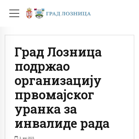
Град Лозница
подржао
организацију
првомајског
уранка за
инвалиде рада
3. мај 2023.