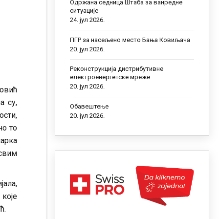
Одржана седница Штаба за ванредне
ситуације
24. јул 2026.
ПГР за насељено место Бања Ковиљача
20. јул 2026.
Реконструкција дистрибутивне
електроенергетске мреже
20. јул 2026.
ловић
а су,
Обавештење
сти,
20. јул 2026.
но то
арка
 свим
јала,
 које
ћ.