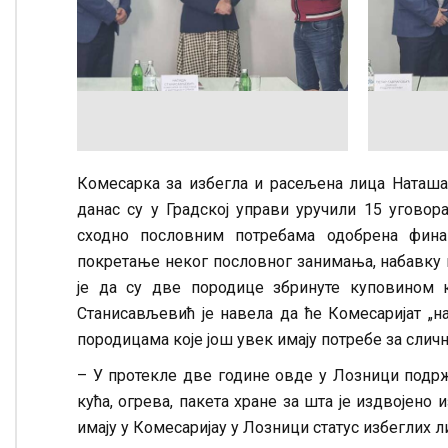
Комесарка за избегла и расељена лица Наташа
данас су у Градској управи уручили 15 угово
сходно пословним потребама одобрена финан
покретање неког пословног занимања, набавку п
је да су две породице збринуте куповином к
Станисављевић је навела да ће Комесаријат „
породицама које још увек имају потребе за сли
– У протекле две године овде у Лозници подрж
кућа, огрева, пакета хране за шта је издвојен
имају у Комесаријау у Лозници статус избеглих 