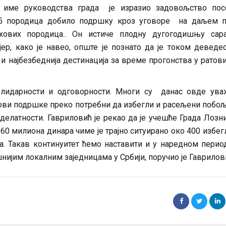
у име руководства града је изразио задовољство пос
 15 породица добило подршку кроз уговоре на даљем п
ових породица.. Он истиче плодну дугогодишњу сар
ер, како је навео, опште је познато да је током деведе
и најбезбеднија дестинација за време прогонства у ратов
олидарности и одговорности. Многи су данас овде ува
дови подршке преко потребни да избегли и расељени побо
елатности. Гавриловић је рекао да је учешће Града Лозн
0 милиона динара чиме је трајно ситуирано око 400 избег
а. Такав континуитет ћемо наставити и у наредном перио
нијим локалним заједницама у Србији, поручио је Гаврилов