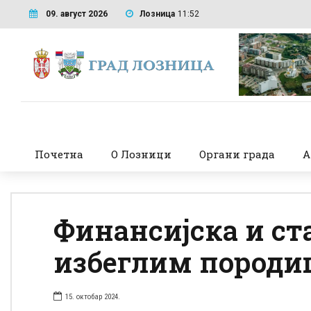
09. август 2026
Лозница
11:52
Почетна
О Лозници
Органи града
А
Финансијска и с
избеглим породи
15. октобар 2024.