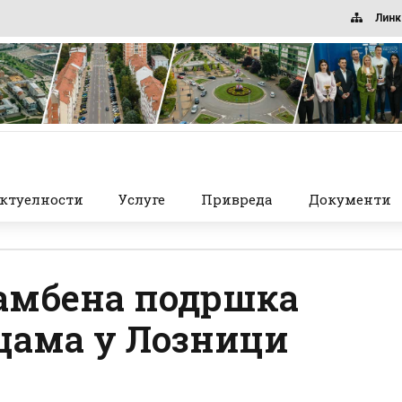
Линк
ктуелности
Услуге
Привреда
Документи
тамбена подршка
цама у Лозници