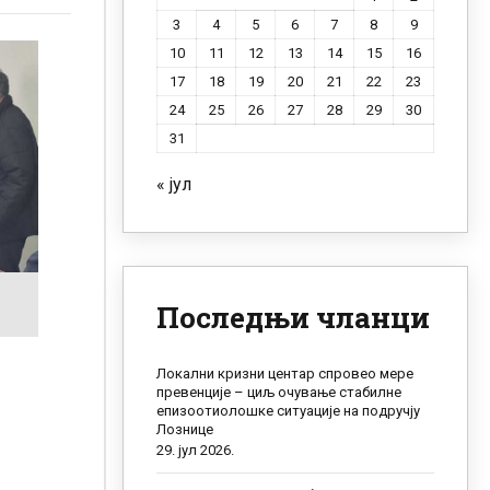
3
4
5
6
7
8
9
10
11
12
13
14
15
16
17
18
19
20
21
22
23
24
25
26
27
28
29
30
31
« јул
Последњи чланци
Локални кризни центар спровео мере
превенције – циљ очување стабилне
епизоотиолошке ситуације на подручју
Лознице
29. јул 2026.