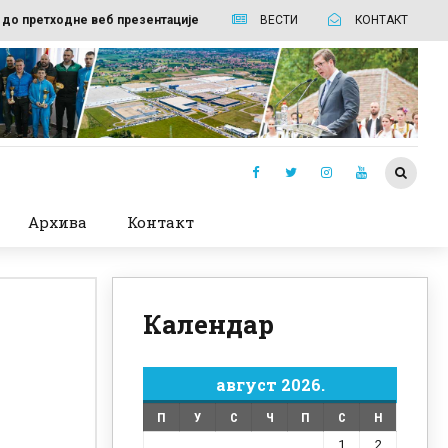
 до претходне веб презентације
ВЕСТИ
КОНТАКТ
Архива
Контакт
Календар
август 2026.
П
У
С
Ч
П
С
Н
1
2