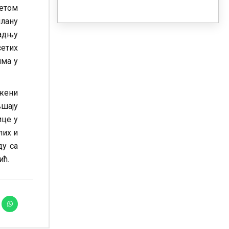
етом
лану
адњу
сетих
има у
жени
љшају
ице у
лих и
ду са
ић.