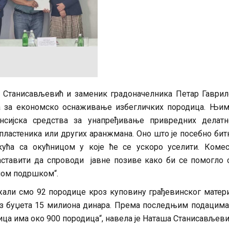
 Станисављевић и заменик градоначелника Петар Гаври
ра за економско оснаживање избегличких породица. Њим
сијска средства за унапређивање привредних делатно
ластеника или других аранжмана. Оно што је посебно бит
ућа са окућницом у које ће се ускоро уселити. Комес
наставити да спроводи јавне позиве како би се помогло
чном подршком“.
али смо 92 породице кроз куповину грађевинског матери
о из буџета 15 милиона динара. Према последњим подацима
лица има око 900 породица“, навела је Наташа Станисављеви