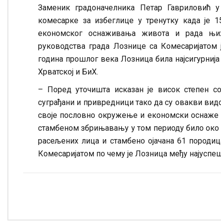
Заменик градоначелника Петар Гавриловић 
комесарке за избеглице у тренутку када је
економског оснаживања живота и рада њих
руководства града Лознице са Комесаријатом ј
година прошлог века Лозница била најсигурнија 
Хрватској и БиХ.
– Поред уточишта исказан је висок степен с
суграђани и привредници тако да су овакви ви
своје пословно окружење и економски оснаже д
стамбеном збрињавању у том периоду било око 6
расељених лица и стамбено ојачана 61 породиц
Комесаријатом по чему је Лозница међу најуспеш