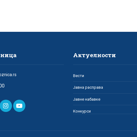
зница
Актуелности
oznica.rs
Вести
00
Јавна расправа
Јавне набавке
Конкурси